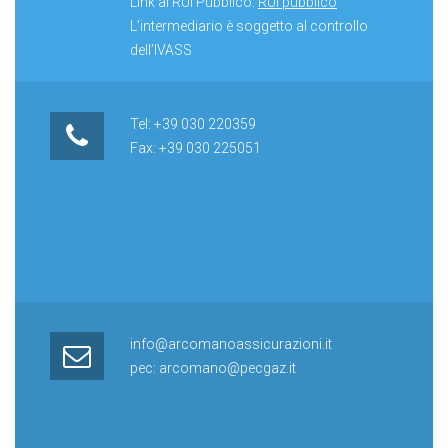
Link al RUI Pubblico:
RUI pubblico
L’intermediario è soggetto al controllo
dell’IVASS
Tel: +39 030 220359
Fax: +39 030 225051
info@arcomanoassicurazioni.it
pec: arcomano@pecgaz.it