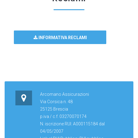
INFORMATIVA RECLAMI
Arcomano Assicurazioni
Via Corsica n. 48
25125 Brescia
p.iva / c.f. 03270070174
N. iscrizione RUI: A000115184 dal
04/05/2007